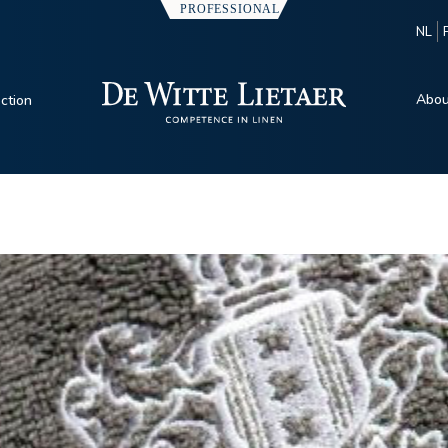
NL
Abou
ection