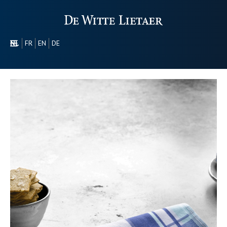
NL
FR
EN
DE
SECTOREN
PROMOTIONEEL
OVER ONS
ONS GAMMA
CONTACT