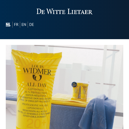
NL
FR
EN
DE
SECTOREN
PROMOTIONEEL
OVER ONS
ONS GAMMA
CONTACT