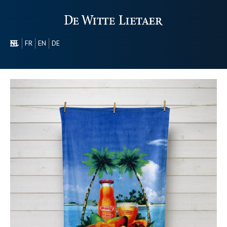
NL
FR
EN
DE
SECTOREN
PROMOTIONEEL
OVER ONS
ONS GAMMA
CONTACT