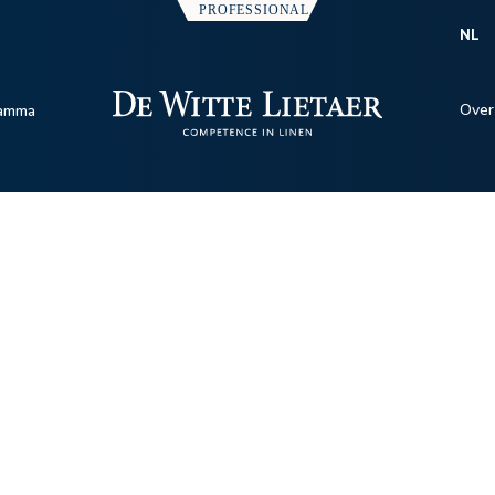
NL
Over
amma