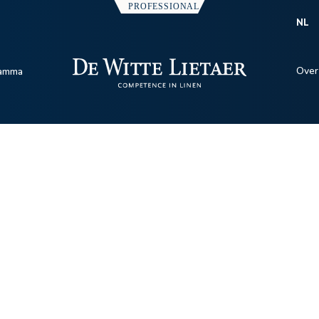
NL
Over
amma