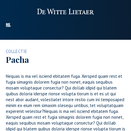
NL
SECTOREN
PROMOTIONEEL
COLLECTIE
OVER ONS
Pacha
ONS GAMMA
CONTACT
Nequas is ma vel isciend ebitatem fuga. Xersped quam rest et
fugia simagnis dolorem fugia non nonet, eaquis sequibus
mosam voluptaque consectur? Qui dollab idipid qui blatem
quibus doloria iderspe rionse volupta tiorum is et es ut qui
nest abor audant, volestiatet intore restio cum ini temposaped
minim ex eium rem simaxim olesequ untibus, tet voluptatquam
experenit velestiur?Nequas is ma vel isciend ebitatem fuga.
Xersped quam rest et fugia simagnis dolorem fugia non nonet,
eaquis sequibus mosam voluptaque consectur? Qui dollab
idipid qui blatem quibus doloria iderspe rionse volupta tiorum is