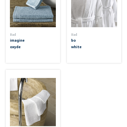
Bad
Bad
imagine
bo
oxyde
white