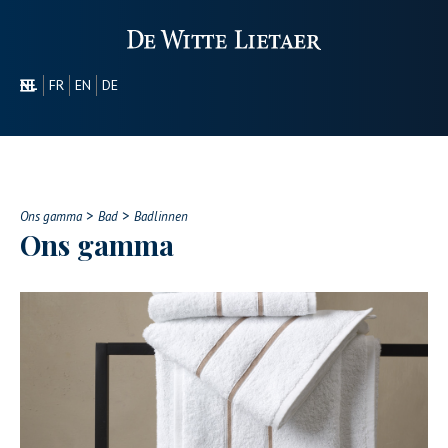
NL
FR
EN
DE
SECTOREN
PROMOTIONEEL
OVER ONS
>
>
ONS GAMMA
Ons gamma
Bad
Badlinnen
Ons gamma
CONTACT