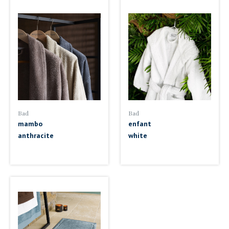
Bad
Bad
mambo
enfant
anthracite
white