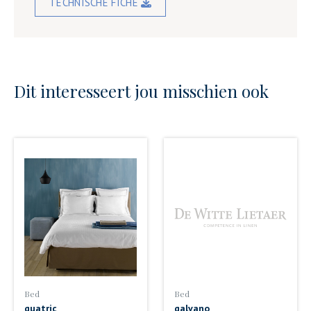
TECHNISCHE FICHE
Dit interesseert jou misschien ook
Bed
Bed
quatric
galvano