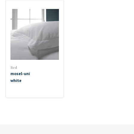
Bed
mosel-uni
white