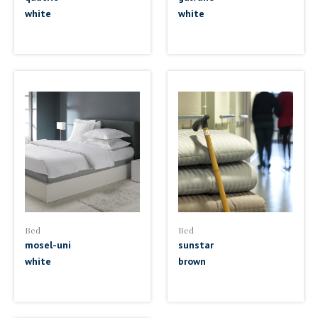
white
white
Bed
Bed
mosel-uni
sunstar
white
brown