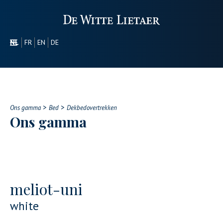
NL
FR
EN
DE
SECTOREN
PROMOTIONEEL
OVER ONS
>
>
ONS GAMMA
Ons gamma
Bed
Dekbedovertrekken
Ons gamma
CONTACT
meliot-uni
white