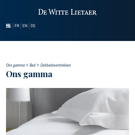
NL
FR
EN
DE
SECTOREN
PROMOTIONEEL
OVER ONS
>
>
ONS GAMMA
Ons gamma
Bed
Dekbedovertrekken
Ons gamma
CONTACT