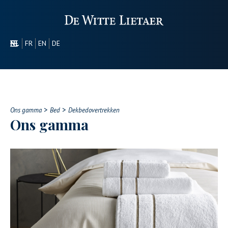
NL
FR
EN
DE
SECTOREN
PROMOTIONEEL
OVER ONS
>
>
ONS GAMMA
Ons gamma
Bed
Dekbedovertrekken
Ons gamma
CONTACT