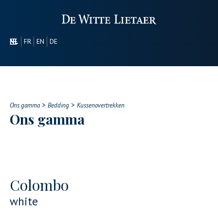
NL
FR
EN
DE
SECTOREN
PROMOTIONEEL
OVER ONS
>
>
ONS GAMMA
Ons gamma
Bedding
Kussenovertrekken
Ons gamma
CONTACT
Colombo
white