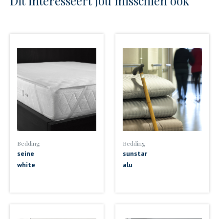
Dit interesseert jou misschien ook
Bedding
Bedding
seine
sunstar
white
alu