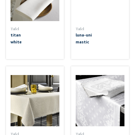
Tafel
Tafel
titan
luna-uni
white
mastic
Tafel
Tafel