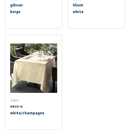
gibson
lilium
beige
white
Tafel
nero-n
white/champagne