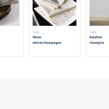
Tafel
Tafel
lilium
kalahari
white/champagne
champ/w