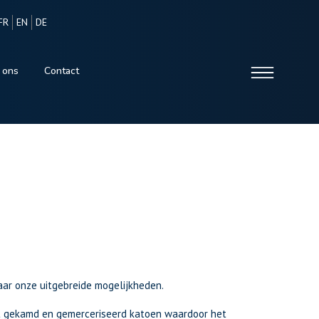
FR
EN
DE
 ons
Contact
aar onze uitgebreide mogelijkheden.
t gekamd en gemerceriseerd katoen waardoor het