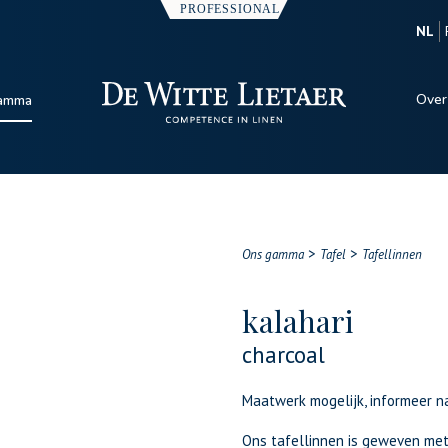
NL
Over
amma
>
>
Ons gamma
Tafel
Tafellinnen
kalahari
charcoal
Maatwerk mogelijk, informeer n
Ons tafellinnen is geweven me