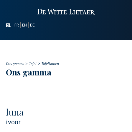
NL
FR
EN
DE
SECTOREN
PROMOTIONEEL
OVER ONS
>
>
ONS GAMMA
Ons gamma
Tafel
Tafellinnen
Ons gamma
CONTACT
luna
ivoor