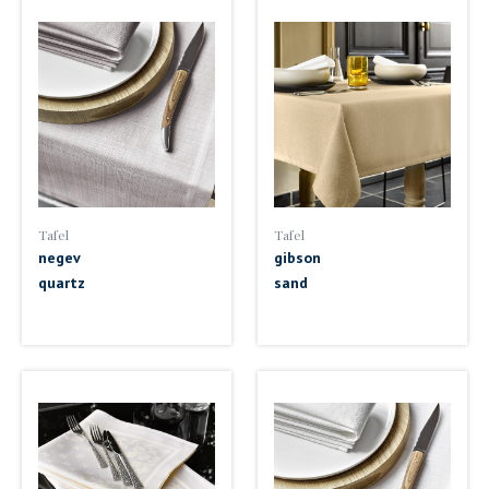
Tafel
Tafel
negev
gibson
quartz
sand