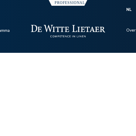
NL
Over
amma