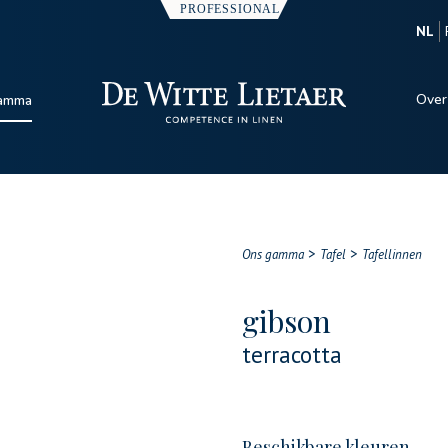
NL
Over
amma
>
>
Ons gamma
Tafel
Tafellinnen
gibson
terracotta
Beschikbare kleuren