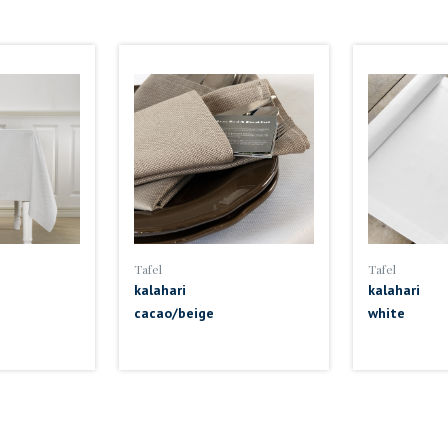
Tafel
Tafel
kalahari
kalahari
cacao/beige
white