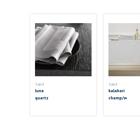
Tafel
Tafel
luna
kalahari
quartz
champ/w