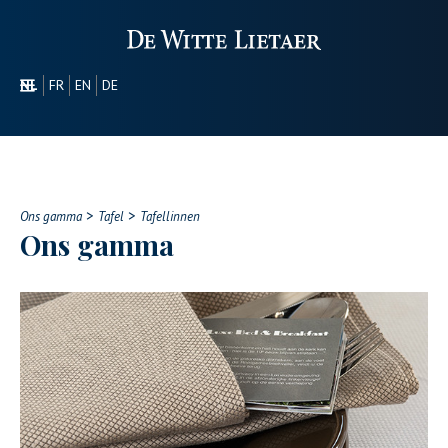
NL
FR
EN
DE
SECTOREN
PROMOTIONEEL
OVER ONS
>
>
ONS GAMMA
Ons gamma
Tafel
Tafellinnen
Ons gamma
CONTACT