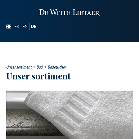
NL
FR
EN
DE
SEKTOREN
WERBEARTIKEL
ÜBER UNS
>
>
UNSER SORTIMENT
Unser sortiment
Bad
Badetücher
Unser sortiment
CONTACT