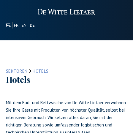
NL
FR
EN
DE
SEKTOREN
WERBEARTIKEL
ÜBER UNS
UNSER SORTIMENT
SEKTOREN
HOTELS
CONTACT
Hotels
Mit dem Bad- und Bettwäsche von De Witte Lietaer verwöhnen
Sie Ihre Gäste mit Produkten von höchster Qualität, selbst bei
intensivem Gebrauch. Wir setzen alles daran, Sie mit der
richtigen Beratung sowie umfassender logistischen und
technischen Unterstützung zu unterstützen.