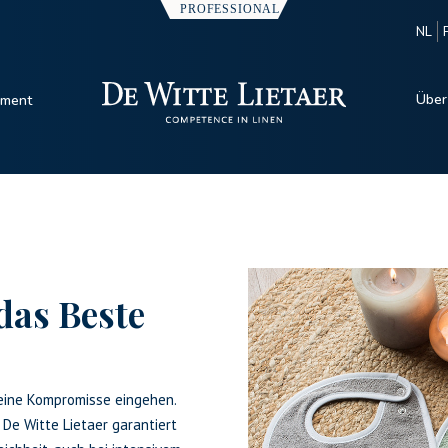
NL
Über
iment
das Beste
keine Kompromisse eingehen.
 De Witte Lietaer garantiert