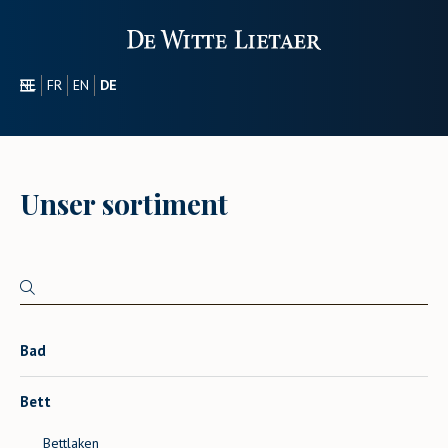
NL
FR
EN
DE
SEKTOREN
WERBEARTIKEL
ÜBER UNS
Unser sortiment
UNSER SORTIMENT
CONTACT
Bad
Bett
Bettlaken