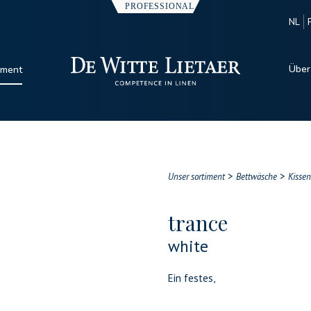
NL
Über
iment
>
>
Unser sortiment
Bettwäsche
Kissen
trance
white
Ein festes,