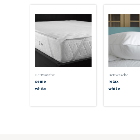
Bettwäsche
Bettwäsche
seine
relax
white
white