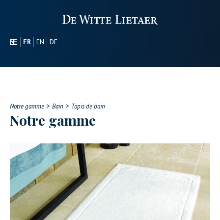
NL
FR
EN
DE
SECTEURS
PROMOTIONEL
À PROPOS DE NOUS
>
>
NOTRE GAMME
Notre gamme
Bain
Tapis de bain
Notre gamme
CONTACT