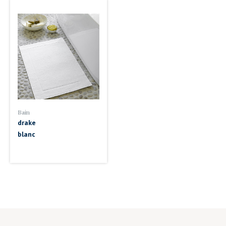
Bain
drake
blanc