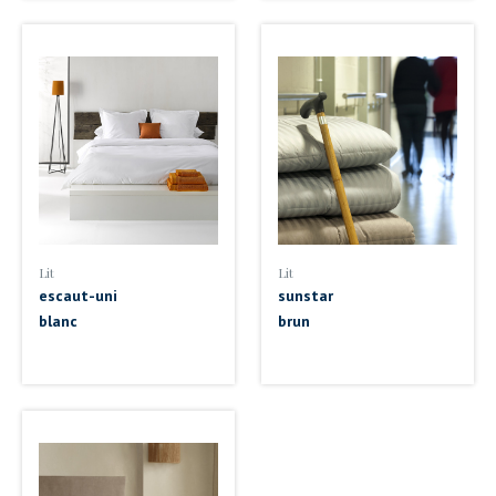
Lit
Lit
escaut-uni
sunstar
blanc
brun