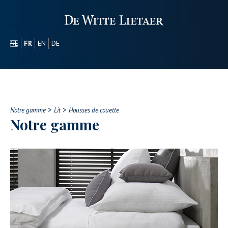
NL
FR
EN
DE
SECTEURS
PROMOTIONEL
À PROPOS DE NOUS
>
>
NOTRE GAMME
Notre gamme
Lit
Housses de couette
Notre gamme
CONTACT