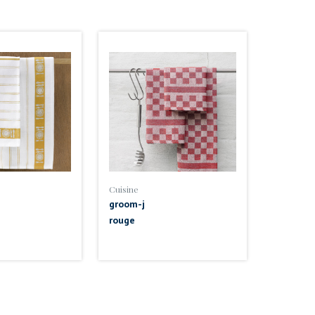
Cuisine
groom-j
rouge