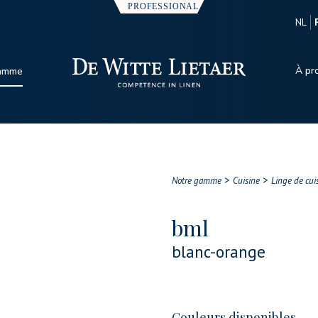
NL
À pr
gamme
>
>
Notre gamme
Cuisine
Linge de cui
bml
blanc-orange
Couleurs disponibles