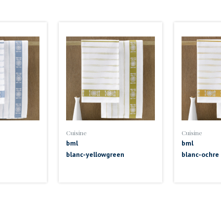
Cuisine
Cuisine
bml
bml
blanc-yellowgreen
blanc-ochre