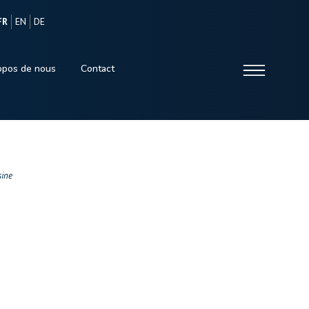
FR
EN
DE
opos de nous
Contact
sine