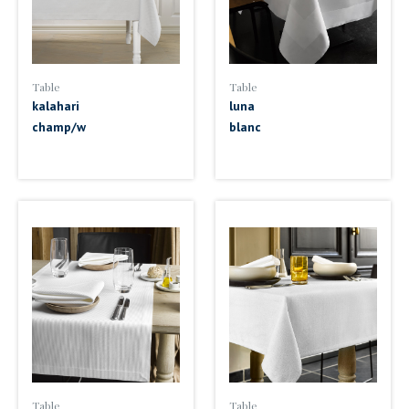
Table
Table
kalahari
luna
champ/w
blanc
Table
Table