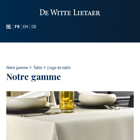
NL
FR
EN
DE
SECTEURS
PROMOTIONEL
À PROPOS DE NOUS
>
>
NOTRE GAMME
Notre gamme
Table
Linge de table
Notre gamme
CONTACT