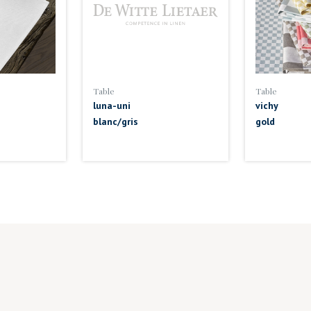
Table
Table
luna-uni
vichy
blanc/gris
gold