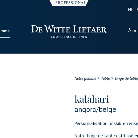
NL
À pr
gamme
>
>
Notre gamme
Table
Linge de table
kalahari
angora/beige
Personnalisation possible, rens
Notre linge de table est tissé e