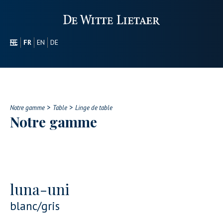
NL
FR
EN
DE
SECTEURS
PROMOTIONEL
À PROPOS DE NOUS
>
>
NOTRE GAMME
Notre gamme
Table
Linge de table
Notre gamme
CONTACT
luna-uni
blanc/gris