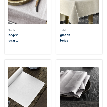
Table
Table
negev
gibson
quartz
beige