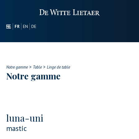
NL
FR
EN
DE
SECTEURS
PROMOTIONEL
À PROPOS DE NOUS
>
>
NOTRE GAMME
Notre gamme
Table
Linge de table
Notre gamme
CONTACT
luna-uni
mastic