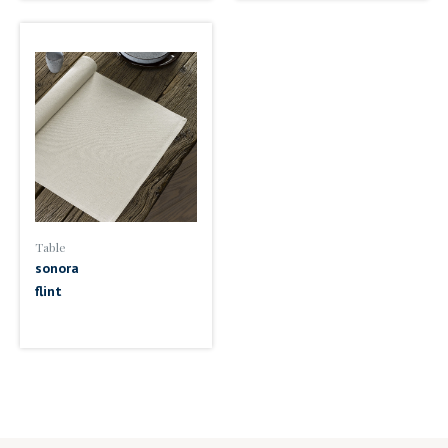
Table
sonora
flint