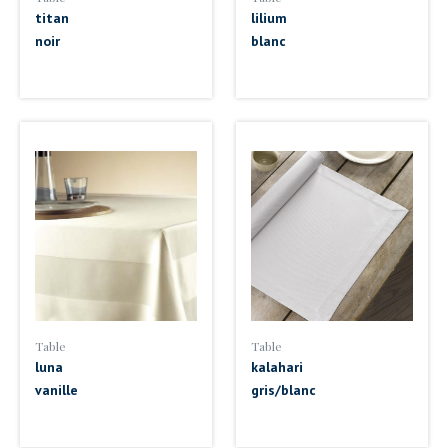
titan
lilium
noir
blanc
Table
Table
luna
kalahari
vanille
gris/blanc