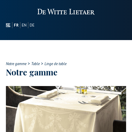
NL
FR
EN
DE
SECTEURS
PROMOTIONEL
À PROPOS DE NOUS
>
>
NOTRE GAMME
Notre gamme
Table
Linge de table
Notre gamme
CONTACT