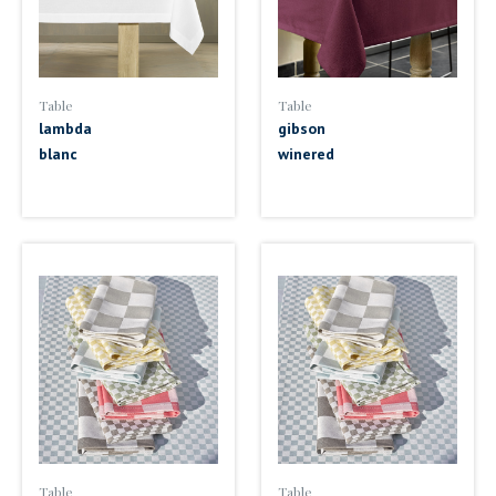
Table
Table
lambda
gibson
blanc
winered
Table
Table