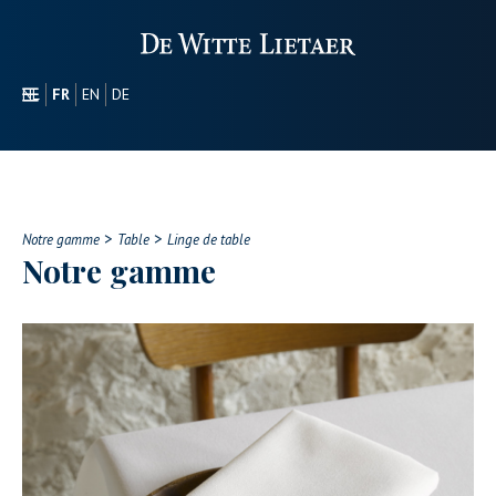
NL
FR
EN
DE
SECTEURS
PROMOTIONEL
À PROPOS DE NOUS
>
>
NOTRE GAMME
Notre gamme
Table
Linge de table
Notre gamme
CONTACT