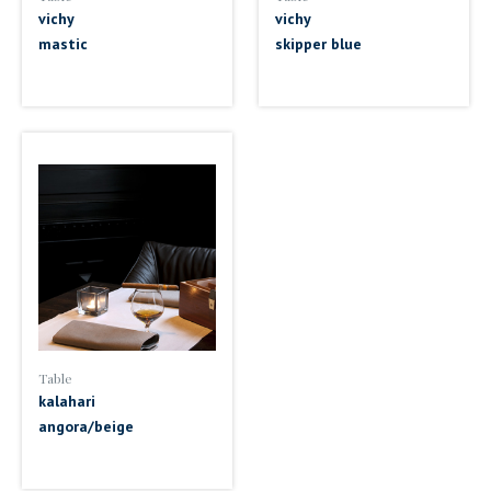
vichy
vichy
mastic
skipper blue
Table
kalahari
angora/beige