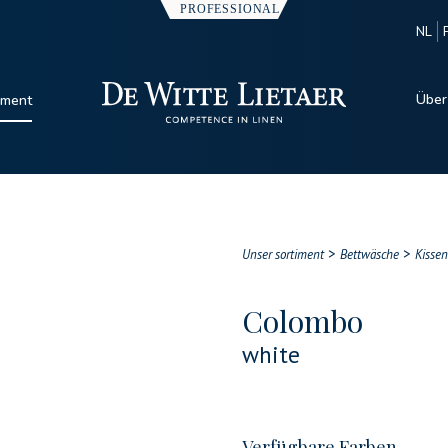
NL
Über
iment
>
>
Unser sortiment
Bettwäsche
Kisse
Colombo
white
Verfügbare Farben