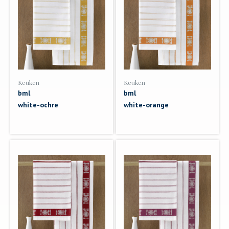
Keuken
Keuken
bml
bml
white-ochre
white-orange