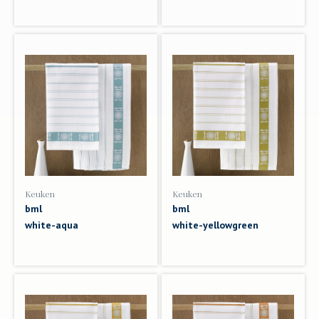
Keuken
Keuken
bml
bml
white-aqua
white-yellowgreen