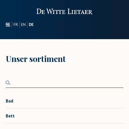
NL
FR
EN
DE
SEKTOREN
WERBEARTIKEL
ÜBER UNS
Unser sortiment
UNSER SORTIMENT
CONTACT
Bad
Bett