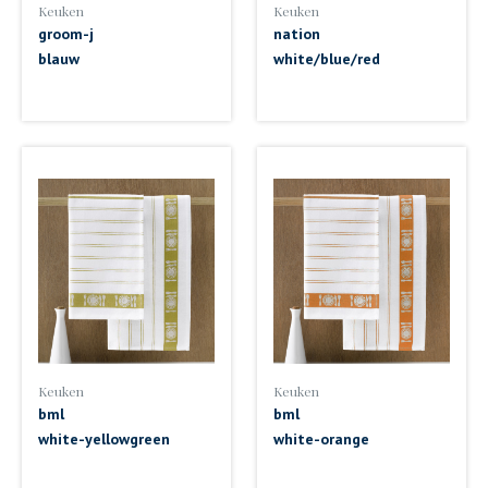
Keuken
Keuken
groom-j
nation
blauw
white/blue/red
Keuken
Keuken
bml
bml
white-yellowgreen
white-orange