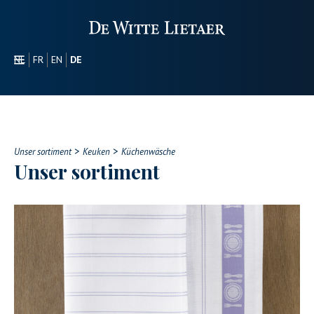
NL
FR
EN
DE
SEKTOREN
WERBEARTIKEL
ÜBER UNS
>
>
UNSER SORTIMENT
Unser sortiment
Keuken
Küchenwäsche
Unser sortiment
CONTACT