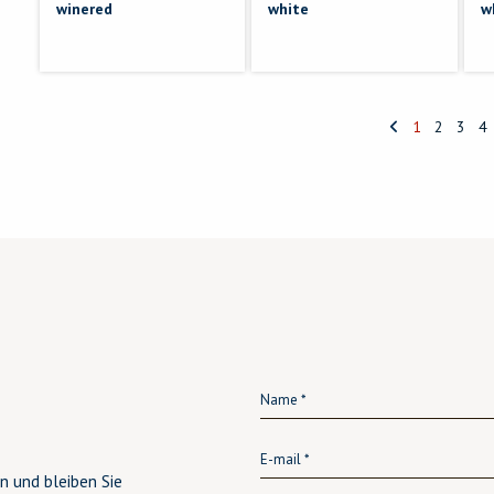
winered
white
w
1
2
3
4
n und bleiben Sie