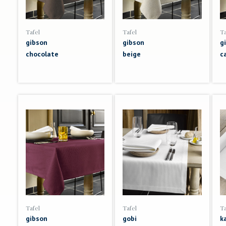
Tafel
Tafel
Ta
gibson
gibson
g
chocolate
beige
c
Tafel
Tafel
Ta
gibson
gobi
k