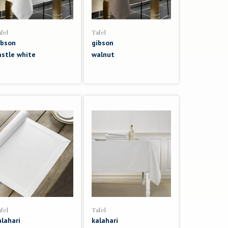
fel
Tafel
ibson
gibson
astle white
walnut
fel
Tafel
alahari
kalahari