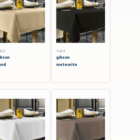
fel
Tafel
ibson
gibson
and
meteorite