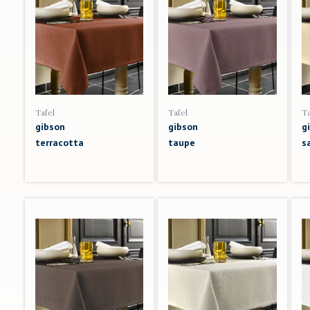
Tafel
Tafel
Ta
gibson
gibson
g
terracotta
taupe
s