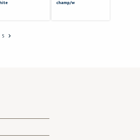
hite
champ/w
5