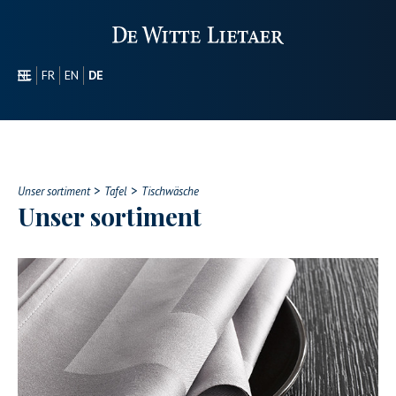
NL
FR
EN
DE
SEKTOREN
WERBEARTIKEL
ÜBER UNS
>
>
UNSER SORTIMENT
Unser sortiment
Tafel
Tischwäsche
Unser sortiment
CONTACT