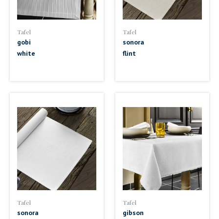
Tafel
Tafel
gobi
sonora
white
flint
Tafel
Tafel
sonora
gibson