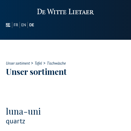
NL
FR
EN
DE
SEKTOREN
WERBEARTIKEL
ÜBER UNS
>
>
UNSER SORTIMENT
Unser sortiment
Tafel
Tischwäsche
Unser sortiment
CONTACT
luna-uni
quartz