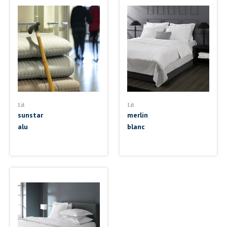
Lit
Lit
sunstar
merlin
alu
blanc