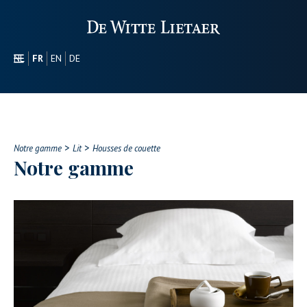
NL
FR
EN
DE
SECTEURS
PROMOTIONEL
À PROPOS DE NOUS
>
>
NOTRE GAMME
Notre gamme
Lit
Housses de couette
Notre gamme
CONTACT