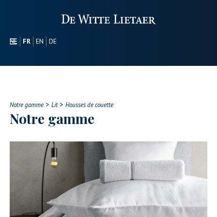
NL
FR
EN
DE
SECTEURS
PROMOTIONEL
À PROPOS DE NOUS
>
>
NOTRE GAMME
Notre gamme
Lit
Housses de couette
Notre gamme
CONTACT