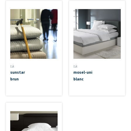
Lit
Lit
sunstar
mosel-uni
brun
blanc