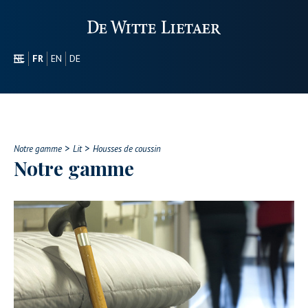
NL
FR
EN
DE
SECTEURS
PROMOTIONEL
À PROPOS DE NOUS
>
>
NOTRE GAMME
Notre gamme
Lit
Housses de coussin
Notre gamme
CONTACT