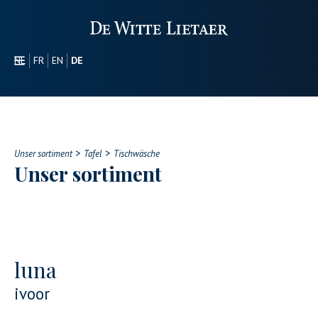
NL
FR
EN
DE
SEKTOREN
WERBEARTIKEL
ÜBER UNS
>
>
UNSER SORTIMENT
Unser sortiment
Tafel
Tischwäsche
Unser sortiment
CONTACT
luna
ivoor