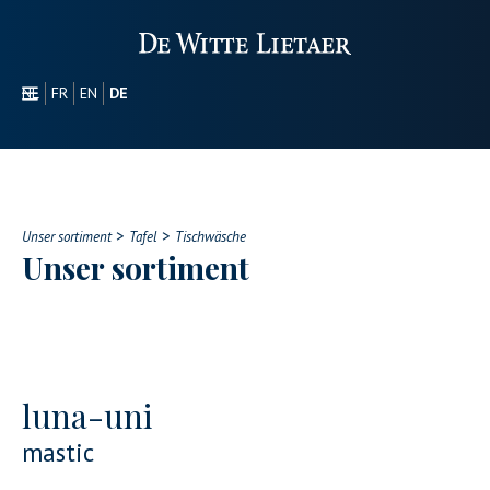
NL
FR
EN
DE
SEKTOREN
WERBEARTIKEL
ÜBER UNS
>
>
UNSER SORTIMENT
Unser sortiment
Tafel
Tischwäsche
Unser sortiment
CONTACT
luna-uni
mastic