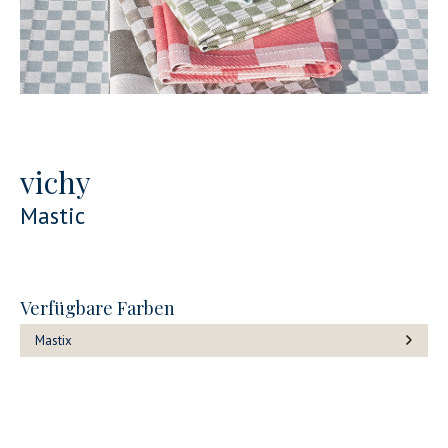
vichy
Mastic
Verfügbare Farben
Mastix