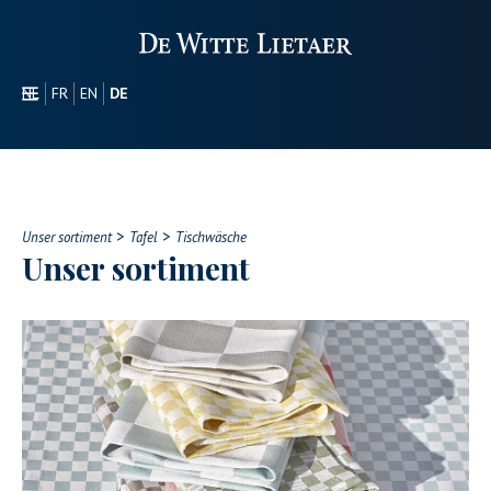
NL
FR
EN
DE
SEKTOREN
WERBEARTIKEL
ÜBER UNS
>
>
UNSER SORTIMENT
Unser sortiment
Tafel
Tischwäsche
Unser sortiment
CONTACT