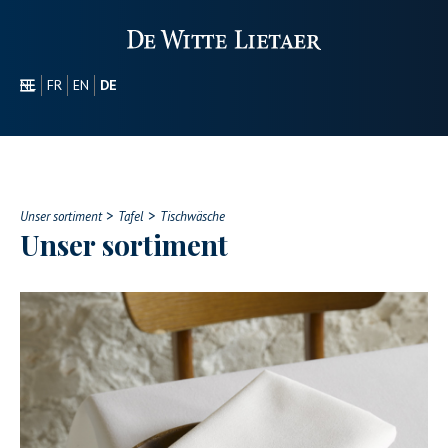
NL
FR
EN
DE
SEKTOREN
WERBEARTIKEL
ÜBER UNS
>
>
UNSER SORTIMENT
Unser sortiment
Tafel
Tischwäsche
Unser sortiment
CONTACT