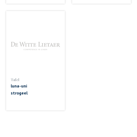
Tafel
luna-uni
strogeel