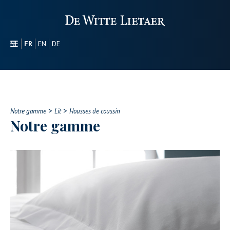
NL
FR
EN
DE
SECTEURS
PROMOTIONEL
À PROPOS DE NOUS
>
>
NOTRE GAMME
Notre gamme
Lit
Housses de coussin
Notre gamme
CONTACT