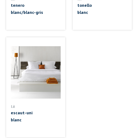
tenero
tonello
blanc/blanc-gris
blanc
Lit
escaut-uni
blanc