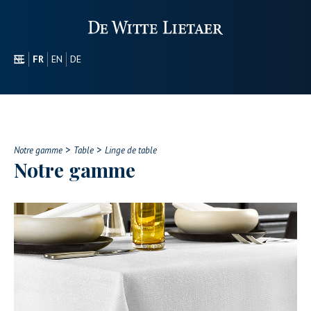
NL
FR
EN
DE
SECTEURS
PROMOTIONEL
À PROPOS DE NOUS
>
>
NOTRE GAMME
Notre gamme
Table
Linge de table
Notre gamme
CONTACT