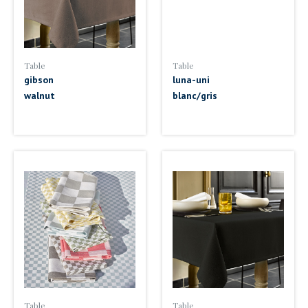
Table
Table
gibson
luna-uni
walnut
blanc/gris
Table
Table