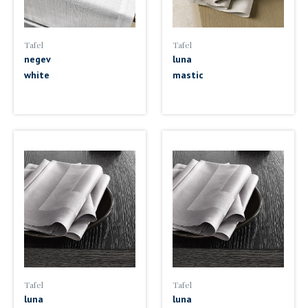
Tafel
Tafel
negev
luna
white
mastic
Tafel
Tafel
luna
luna