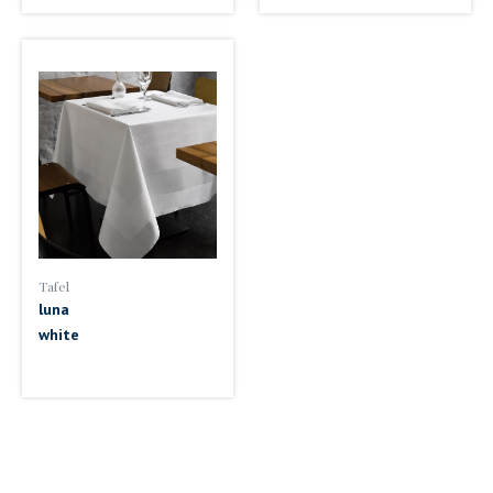
Tafel
luna
white