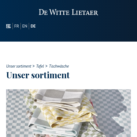
NL
FR
EN
DE
SEKTOREN
WERBEARTIKEL
ÜBER UNS
>
>
UNSER SORTIMENT
Unser sortiment
Tafel
Tischwäsche
Unser sortiment
CONTACT